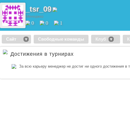
_tsr_09
Менеджер
0
0
1
Сайт
Свободные команды
Клуб
К
Достижения в турнирах
За всю карьеру менеджер не достиг ни одного достижения в 