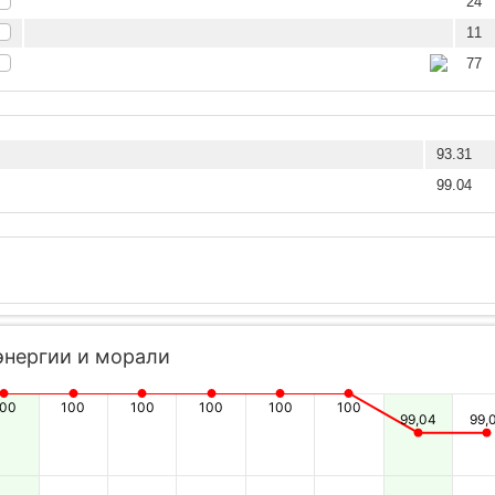
24
11
77
93.31
99.04
энергии и морали
100
100
100
100
100
100
99,04
99,