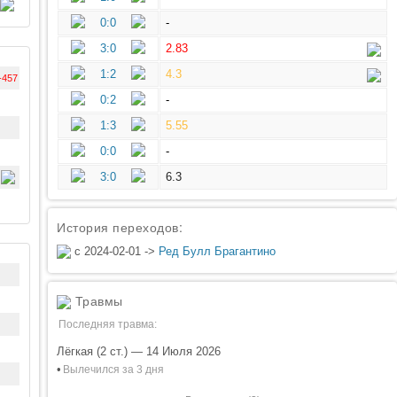
0:0
-
3:0
2.83
1:2
4.3
-457
0:2
-
1:3
5.55
0:0
-
3:0
6.3
История переходов:
с 2024-02-01 ->
Ред Булл Брагантино
Травмы
Последняя травма:
Лёгкая (2 ст.) — 14 Июля 2026
•
Вылечился за 3 дня