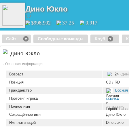
Дино Юкло
CD
$998,902
37.25
0.917
Сайт
Свободные команды
Клуб
К
Дино Юкло
Основная информация
Возраст
24
(Дней
Позиция
CD / RD
Гражданство
Босния 
Прототип игрока
ссылка
Полное имя
не указано
Сокращённое имя
Дино Юкло
Имя латиницей
Dino Juklo