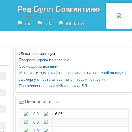
Ред Булл Брагантино
Браганса-Паулиста
550
7.02
$883,661
Общая информация
Прогресс игрока по сезонам
Совмещение позиции
История:
стоимости
|
игр
|
развития
|
выступлений за клуб
|
за сборную
|
выплат зарплаты
|
травм
|
старения
Профессиональный рейтинг
|
очки ВП
Последние игры
0:0
6.05
0:0
-
1:0
-